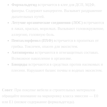
Формальдегид
встречается в клее для ДСП, МДФ,
фанеры. Содержит канцероген. Вызывает раздражение
дыхательных путей.
Летучие органические соединения (ЛОС)
встречаются
в лаках, красках, морилках. Вызывают головокружение,
аллергию, головную боль.
Пентахлорфенол (ПХФ)
встречается в пропитках от
грибка. Токсичен, опасен для экосистем.
Антипирены
встречаются в огнезащитных составах.
Возможное накопление в организме.
Биоциды
встречаются в средствах против насекомых и
плесени. Нарушают баланс почвы и водных экосистем.
Совет
: При покупке мебели и строительных материалов
обращайте внимание на маркировку класса эмиссии — E0
или E1 (низкое содержание формальдегида).