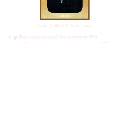
9 августа 2026
〈пред.
след.〉
Вмч. и целителя Пантелеи́мона
(305)
прп. Ге́рмана Аляскинского
(прославление 1970)
Блж. Николая Кочанова, Христа ради юродивого,
Новгородского
(1392)
свт. Иоаса́фа, митрополита Московского и всея Руси
(1555)
прп. Анфи́сы Мантинейской, исп., игумении, и 90 сестер
ее
(VIII)
равноапп.
Кли́мента, архиепископа О́хридского
(916)
,
Нау́ма
,
Са́ввы
,
Гора́зда
и
Ангеля́ра (Болг.)
Собор Смоленских святых
(переходящее
празднование в воскресенье перед 10 августа)